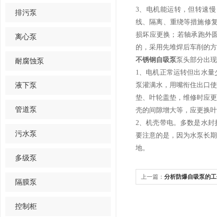
3、电机能运转，但转速
排污泵
线、隔离、重绕等措施修
损坏应更换；若轴承跑外
离心泵
的，采用先堆焊后车削的方
不锈钢自吸泵
泵头部分
耐腐蚀泵
1、电机正常运转但出水
液下泵
泵灌满水，用嘴衔住出口
垫、叶轮盖垫，维修时应
管道泵
壳的间隙增大等，应更换
2、机壳带电。多数是水
污水泵
要注意的是，因为水泵长
地。
多级泵
上一篇：
分析防爆自吸泵的工
隔膜泵
控制柜