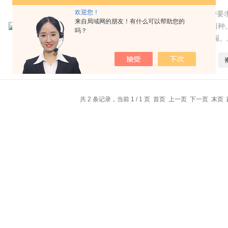
欢迎您！
dby电动隔膜泵介质流经部份，可根据用户要
来自局域网的朋友！有什么可以帮助您的
衬胶，电机分为普通式和防爆式（B3b）两种
吗？
和传动机械件分开，所以介质不会向外泄漏。
命大大延长。根据不同介质，隔膜分为氯丁橡
更新时间：
2025-07-17
型号：
等，可以满足不同用户的要求。
共 2 条记录，当前 1 / 1 页 首页 上一页 下一页 末页