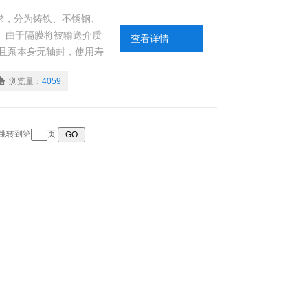
求，分为铸铁、不锈钢、
。由于隔膜将被输送介质
查看详情
且泵本身无轴封，使用寿
胶、氟橡胶、丁晴橡胶
浏览量：
4059
 跳转到第
页