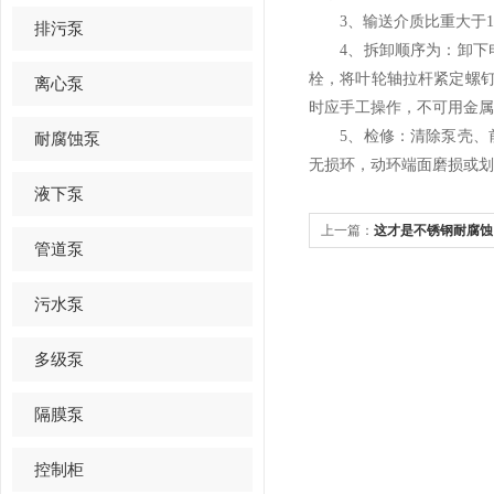
3、输送介质比重大于1 
排污泵
4、拆卸顺序为：卸下电
栓，将叶轮轴拉杆紧定螺钉
离心泵
时应手工操作，不可用金属
5、检修：清除泵壳、前
耐腐蚀泵
无损环，动环端面磨损或划
液下泵
上一篇：
这才是不锈钢耐腐蚀
管道泵
污水泵
多级泵
隔膜泵
控制柜