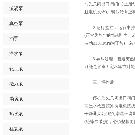
前先关闭出口阀门(防止启
漩涡泵
且电机发热)。确认转向正确
真空泵
2.运行监控：运行中持续
(正常为均匀的“嗡嗡”声
油泵
波动≤±0.1MPa为正常
潜水泵
3.异常处理：若遇突然断电
可能是底座固定不牢或叶轮
化工泵
三、操作后：
磁力泵
停机后先关闭出口阀门，
消防泵
高压水枪直接冲洗电机接线
热水泵
干燥通风处(避免潮湿环境
(绝缘层破损)，必须整根更
往复泵