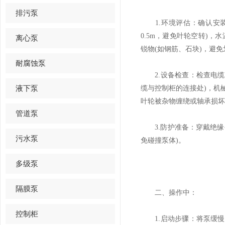
排污泵
1.环境评估：确认安装
0.5m，避免叶轮空转)，
离心泵
锐物(如钢筋、石块)，避
耐腐蚀泵
2.设备检查：检查电缆线
液下泵
缆与控制柜的连接处)，机
叶轮被杂物缠绕或轴承损坏
管道泵
3.防护准备：穿戴绝缘手
污水泵
免碰撞泵体)。
多级泵
隔膜泵
二、操作中：
控制柜
1.启动步骤：将泵缓慢放