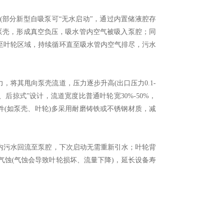
部分新型自吸泵可“无水启动”，通过内置储液腔存
叶轮甩向泵壳，形成真空负压，吸水管内空气被吸入泵腔；同
至叶轮区域，持续循环直至吸水管内空气排尽，污水
其甩向泵壳流道，压力逐步升高(出口压力0.1-
、后掠式”设计，流道宽度比普通叶轮宽30%-50%，
部件(如泵壳、叶轮)多采用耐磨铸铁或不锈钢材质，减
内污水回流至泵腔，下次启动无需重新引水；叶轮背
蚀(气蚀会导致叶轮损坏、流量下降)，延长设备寿