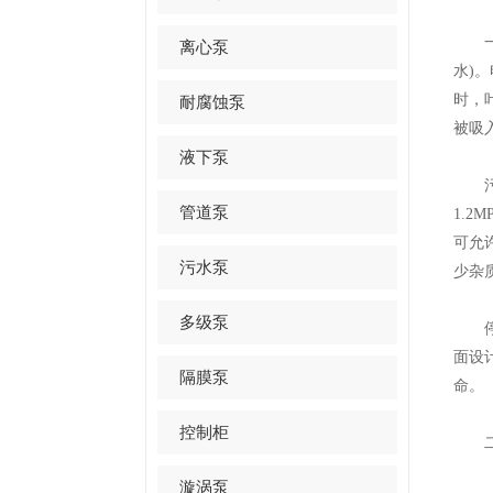
一开
离心泵
水)
时，
耐腐蚀泵
被吸入
液下泵
污水
管道泵
1.
可允
污水泵
少杂
多级泵
停机
面设
隔膜泵
命。​
控制柜
二、
漩涡泵