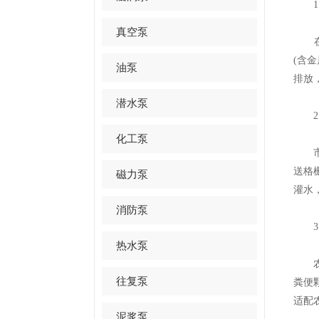
1.
真空泵
在化
(含
油泵
排放
潜水泵
2.
化工泵
市政
送格
磁力泵
灌水
消防泵
3.
热水泵
农业
往复泵
粪便
适配
泥浆泵