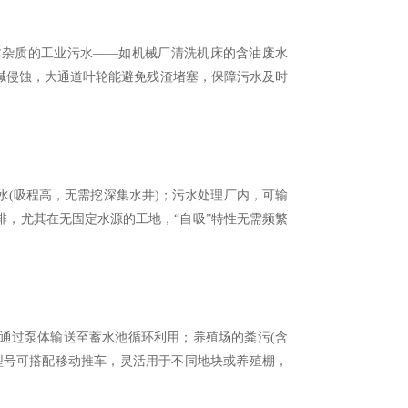
杂质的工业污水——如机械厂清洗机床的含油废水
受酸碱侵蚀，大通道叶轮能避免残渣堵塞，保障污水及时
(吸程高，无需挖深集水井)；污水处理厂内，可输
，尤其在无固定水源的工地，“自吸”特性无需频繁
过泵体输送至蓄水池循环利用；养殖场的粪污(含
型号可搭配移动推车，灵活用于不同地块或养殖棚，