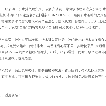
始启动：引水排气建负压。设备启动前，需向泵体腔内注入少量引水(
。电机带动叶轮高速旋转(转速通常1450-2900r/min)，腔内引水被
叶轮甩出的水与空气在气水分离室混合，空气从出口管道排出，水则回流
泵腔，完成“自吸”过程(常规型号自吸时间30-90秒，吸程可达3-8米)。​
输送：叶轮加压抗堵塞。污水进入泵腔后，叶轮叶片对污水施加离心力，将
2MPa)，推动污水沿出口管道排出。与普通离心泵不同，其叶轮采用“大通道
许直径≤50mm的固体颗粒(如泥沙、纤维、碎石)通过；同时，泵体过流
质冲刷磨损，避免堵塞。​
保护：防回流与气蚀。部分
自吸排污泵
内置止回阀，停机后防止管道
计有平衡孔，可平衡泵腔压力，减少轴向推力，同时避免因局部负压产生气
适用领域：