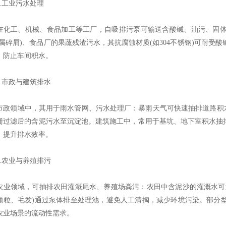
工业污水处理​
工、机械、食品加工等工厂，自吸排污泵可输送含酸碱、油污、固体
金属碎屑)、食品厂的果蔬残渣污水，其抗腐蚀材质(如304不锈钢)可耐
，防止车间积水。​
市政与建筑排水​
领域中，其用于雨水管网、污水处理厂：暴雨天气可快速抽排道路积水
栅过滤后的含泥污水至沉淀池。建筑施工中，常用于基坑、地下室积水抽排
，提升排水效率。​
农业与养殖排污​
领域，可抽排农田灌溉尾水、养殖场粪污：农田中含泥沙的灌溉水可通
颗粒、毛发)通过泵体排至处理池，避免人工清掏，减少环境污染。部分
农业场景的流动性需求。​