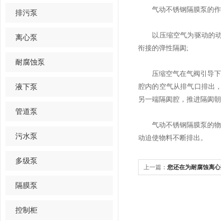
气动不锈钢隔膜泵的作
排污泵
以压缩空气为驱动的动力
离心泵
衔接的弹性隔阂;
耐腐蚀泵
压缩空气在气阀引导下进
液下泵
腔内的空气从排气口排出
另一端隔阂腔，推进隔阂朝
管道泵
气动不锈钢隔膜泵的物料
污水泵
动迫使物料不断排出。
多级泵
上一篇：
您还在为耐腐蚀离心
隔膜泵
控制柜