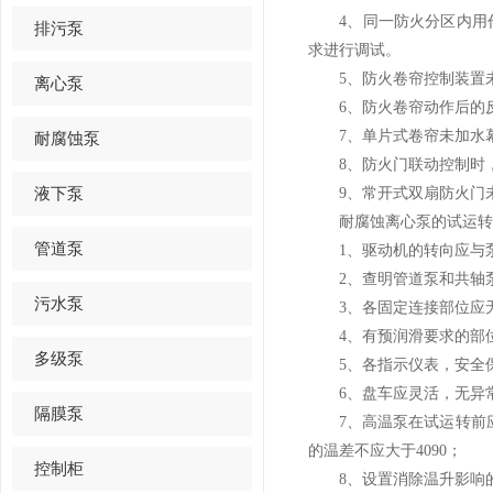
4、同一防火分区内用作
排污泵
求进行调试。
5、防火卷帘控制装置未
离心泵
6、防火卷帘动作后的反
7、单片式卷帘未加水
耐腐蚀泵
8、防火门联动控制时，
液下泵
9、常开式双扇防火门未
耐腐蚀离心泵的试运转
管道泵
1、驱动机的转向应与泵
2、查明管道泵和共轴
污水泵
3、各固定连接部位应无
4、有预润滑要求的部位
多级泵
5、各指示仪表，安全保
6、盘车应灵活，无异
隔膜泵
7、高温泵在试运转前应
的温差不应大于4090；
控制柜
8、设置消除温升影响的