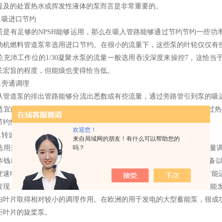
提及的处置热水或挥发性液体的泵而言是非常重要的。
吸进口节约
有足够的NPSH能够运用，那么在吸入管路能够通过节约节约一些功
动机燃料管道泵常选用进口节约。在很小的流量下，这些泵的叶轮仅仅有
轮充沛工作位的1/30凝聚水泵的流量一般选用吞没深度来操控7，这恰
关宏旨的程度，但能级也变得恰当低。
旁通调理
道泵的排出管路能够分流出悉数或有些流量，通过旁路管引到泵的吸进
适宜的操控阀。计量旁路一般用于减小水泵的流量，首要是为了避免过热
节约恰当大的功率。
欢迎您！
转速调理
来自局域网的朋友！有什么可以帮助您的
吗？
这种办法调理流量时，能够使所需的功率减至zui小，并可扫除流量
本钱就很简单习惯转速调理。各种机械式、磁力式、液压式的变速设备
变速电动机过于贵重，只要在对特别情况作经济研讨后证明是值得时方能
发现，比转数=5700(2.086)时，这种办法关于泵的调理是有用的。叶
由叶片取得相对较小的调理作用。在欧洲的用于发电的大型蓄能泵，很成
距叶片的旋桨泵。