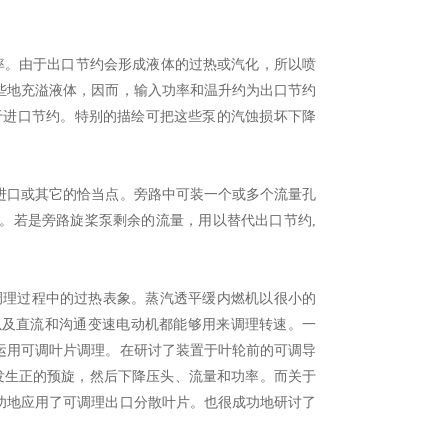
率。由于出口节约会形成液体的过热或汽化，所以喷
些地充溢液体，因而，输入功率和温升约为出口节约
当于进口节约。特别的描绘可把这些泵的汽蚀损坏下降
口或其它的恰当点。旁路中可装一个或多个流量孔
。若是旁路旋桨泵剩余的流量，用以替代出口节约,
调理过程中的过热表象。蒸汽透平缓内燃机以很小的
以及直流和沟通变速电动机都能够用来调理转速。一
运用可调叶片调理。在研讨了装置于叶轮前的可调导
片能发生正的预旋，然后下降压头、流量和功率。而关于
功地应用了可调理出口分散叶片。也很成功地研讨了