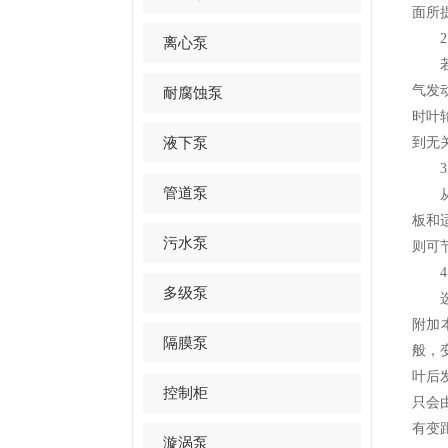
面所
2.
离心泵
若是
气发
耐腐蚀泵
时叶
液下泵
到无
3.
管道泵
从管
板和
污水泵
则可
4.
多级泵
选用
附加
隔膜泵
般，
叶后
控制柜
只会
有变
漩涡泵