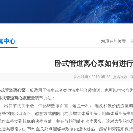
闻中心
您现在的位置：
卧式管道离心泵如何进行
发布时间：2018-05-23 点击次数：3
卧式管道离心泵
一般适用于清水或者类似清水的介质输送。也可以把它当
卧式管道离心泵流
量调节办法：
出口节约关于低、中比转数泵而言，这是一种zui遍及和低价的流量
有些封闭出口管路上恣意方式的阀门均会增大体系压头，因而体系压头曲
操作点移动到较低的功率点处，并在节约阀处有功率丢失。这对大型的水
上更具吸引力。节约至关死点能够导致泵内流体过热，能够用旁路来保持必