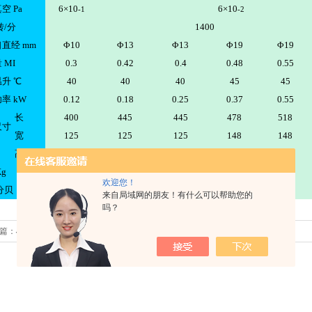
空 Pa
6×10
6×10
-1
-2
转/分
1400
直经 mm
Φ10
Φ13
Φ13
Φ19
Φ19
 MI
0.3
0.42
0.4
0.48
0.55
升 ℃
40
40
40
45
45
率 kW
0.12
0.18
0.25
0.37
0.55
长
400
445
445
478
518
尺寸
宽
125
125
125
148
148
高
224
256
256
227
227
g
15
18
19
27
30
欢迎您！
分贝
64
64
66
68
70
来自局域网的朋友！有什么可以帮助您的
吗？
篇：
小型不锈钢自吸泵技术参数
下一篇：
圆弧齿轮油泵