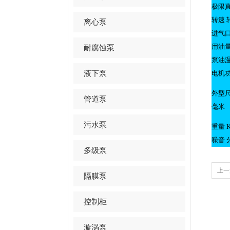
极限真
转速 
离心泵
进气口
用油量
耐腐蚀泵
泵油温
液下泵
电机功
外型
管道泵
毫米
污水泵
重量 K
噪音 
多级泵
上一
隔膜泵
控制柜
漩涡泵