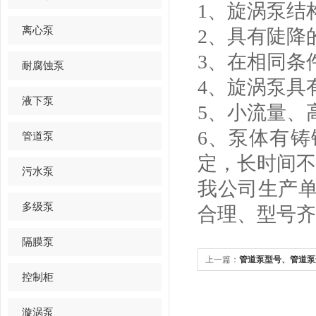
1、
旋涡泵结
离心泵
2、
具有陡降
3、
在相同条
耐腐蚀泵
4、
旋涡泵具
液下泵
5、
小流量、
6、
泵体有铸
管道泵
定，长时间不
污水泵
我公司生产
多级泵
合理、型号齐
隔膜泵
上一篇：
管道泵型号、管道泵
控制柜
漩涡泵