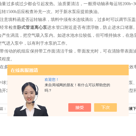
油量过多或过少都会引起发热。油质要清洁，一般滑动轴承每运转
200h~3
运转
1500h
后应检查补充一次。对于新水泵应提前换油。
注意填料函是否运转轴承，填料中须有水连续滴出，过多时可以调节压盖
经常检查
卧式管道离心泵
进水管口附近是否有漂浮物，防止进水口堵塞
会产生涡流，把空气吸入泵内。如进水池水位较低，但可维持抽水，在急
空气进入泵中，以有利于水泵的工作。
带传动的机组应保持带工作面清洁干燥，带面发光时，可在清除带表面
紧程度。
在多泥沙河流抽水时，应注意含沙量一般不应超过
7%
；否则会使水泵效
。
欢迎您！
中球泵业
www.pumpzq.com
是一家专业生产：
不锈钢离心泵
、管道离心泵
来自局域网的朋友！有什么可以帮助您的
吗？
地开发研究和制造新一代系列离心泵，以适应各行业的需求。有任何选型
篇：
自吸式离心泵结构原理及特点
下一篇：
50FY-40不锈钢