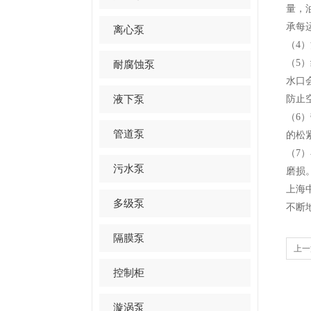
量，
承每
离心泵
（4）
（5）
耐腐蚀泵
水口
液下泵
防止
（6）
管道泵
的松
（7）
污水泵
磨损
上海
多级泵
不断
隔膜泵
上一
控制柜
漩涡泵