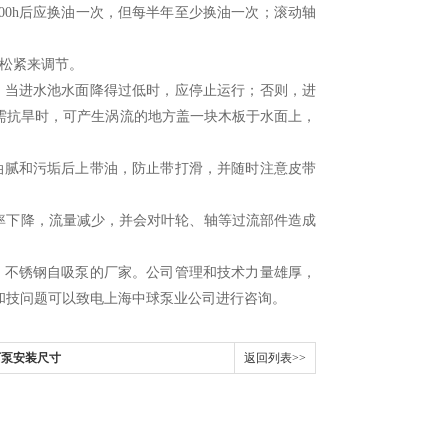
00h
后应换油一次，但每半年至少换油一次；滚动轴
松紧来调节。
。当进水池水面降得过低时，应停止运行；否则，进
需抗旱时，可产生涡流的地方盖一块木板于水面上，
油腻和污垢后上带油，防止带打滑，并随时注意皮带
率下降，流量减少，并会对叶轮、轴等过流部件造成
、不锈钢自吸泵的厂家。公司管理和技术力量雄厚，
和技问题可以致电上海中球泵业公司进行咨询。
液下泵安装尺寸
返回列表>>