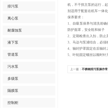
机，不干扰主泵的运行，
排污泵
别适用于配套在机车一体化
保养要求：
离心泵
1、自吸泵保养与清洗前
防护面罩，安全鞋和袜子
耐腐蚀泵
2、定期检查出入扣，防止
液下泵
3、马达与泵浦结合，必须
4、轴封护罩固定在后轴封
管道泵
5、叶轮固定螺丝以顺时针
污水泵
上一篇：
不锈钢排污泵操作常
多级泵
隔膜泵
控制柜