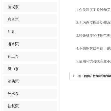
漩涡泵
1.介质温度不超过60℃；介
真空泵
2.无内自流循环冷却系统
油泵
3.铸铁材质的使用范围这
潜水泵
4.不锈钢材质中便于是
化工泵
5.使用环境海拔高度不超
磁力泵
上一篇：
如何在较短时间内学
消防泵
管？
热水泵
往复泵