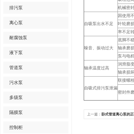
排污泵
机械密
因使用
离心泵
自吸泵出水不足
叶轮磨
率不足
耐腐蚀泵
底脚不
噪音、振动过大
轴承磨
液下泵
泵与电
润滑脂
管道泵
轴承温度过高
轴承损
联接螺
污水泵
自吸式排污泵泄漏
密封件
多级泵
隔膜泵
上一篇：
卧式管道离心泵的正
控制柜