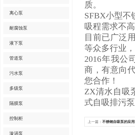
质。
离心泵
SFBX小型
吸程需求不高
耐腐蚀泵
目前已广泛
液下泵
等众多行业，
2016年我
管道泵
商，有意向
污水泵
您合作！
多级泵
ZX清水自吸
式自吸排污泵
隔膜泵
控制柜
上一篇：
不锈钢自吸泵的应用
漩涡泵