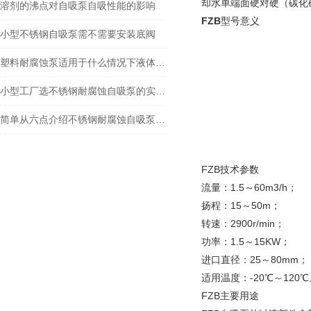
却水单端面硬对硬（碳化
溶剂的沸点对自吸泵自吸性能的影响
FZB
型号意义
小型不锈钢自吸泵需不需要安装底阀
塑料耐腐蚀泵适用于什么情况下液体循环
小型工厂选不锈钢耐腐蚀自吸泵的实用指南
简单从六点介绍不锈钢耐腐蚀自吸泵的保养措施
FZB
技术参数
流量：1.5～60m3/h；
扬程：15～50m；
转速：2900r/min；
功率：1.5～15KW；
进口直径：25～80mm；
适用温度：-20℃～120
FZB
主要用途