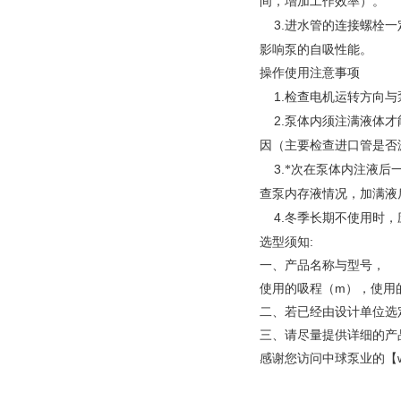
间，增加工作效率）。
3.
进水管的连接螺栓一
泵
影响
的自吸性能。
操作使用注意事项
1.
检查电机运转方向与
2.
泵
体内须注满液体才
因（主要检查进口管是否
3.
泵
*次在
体内注液后
泵
查
内存液情况，加满液
4.
冬季长期不使用时，
选型须知:
一、
产品名称与型号，
使用的吸程（m），
使用
二、若已经由设计单位选
三、请尽量提供详细的产
感谢您访问中球泵业的【