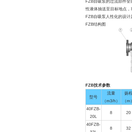
FZB
自吸泵的过流部件全
性液体抽送至目标地点，
FZB
自吸泵人性化的设计
FZB
结构图
FZB
技术
参数
流量
扬
型号
（m3/h）
（m
40FZB-
8
20
20L
40FZB-
8
32