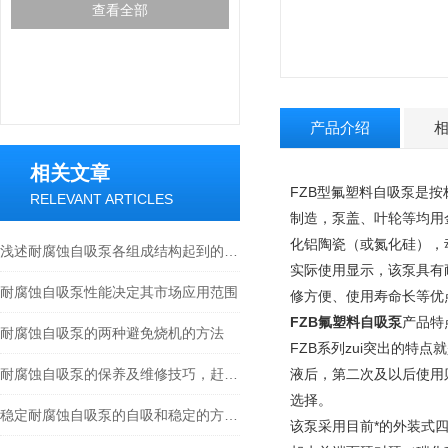
查看全部
产品介绍
相关文章
FZB型
氟塑料自吸泵是按
RELEVANT ARTICLES
制造，
泵盖、叶轮等均用
化铝陶瓷（或氮化硅），
浅述耐腐蚀自吸泵各组成结构起到的作用
实际使用显示，该泵具有
耐腐蚀自吸泵性能决定其市场应用范围
修方便、使用寿命长等优
FZB
氟塑料自吸泵
产品特
耐腐蚀自吸泵的两种避免烧机的方法
FZB系列
zui突出的特
耐腐蚀自吸泵的保养及维修技巧，赶紧收藏吧！
液后，第二次及以后使用
选择。
稳定耐腐蚀自吸泵的自吸和稳定的方法介绍
该
泵采用目前*的外装式