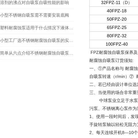
溶剂的沸点对自吸泵自吸性能的影响
32FPZ-11
（D）
40FPZ-18
小型不锈钢自吸泵需不需要安装底阀
50FPZ-20
65FPZ-25
塑料耐腐蚀泵适用于什么情况下液体循环
80FPZ-32
小型工厂选不锈钢耐腐蚀自吸泵的实用指南
100FPZ-40
FPZ
耐腐蚀自吸泵
保养及
简单从六点介绍不锈钢耐腐蚀自吸泵的保养措施
耐腐蚀
自吸泵
订货须知:
一、①产品名称与 耐腐蚀
自吸泵
转速（r/min）⑦
二、若已经由设计单位选
三、当使用的场合非常重
中球泵业立足于水泵行
污泵、不锈钢离心泵作为
1、使用一段时间后，发
手旋转泵轴以轻松无阻力
2、每天连续开机8—1