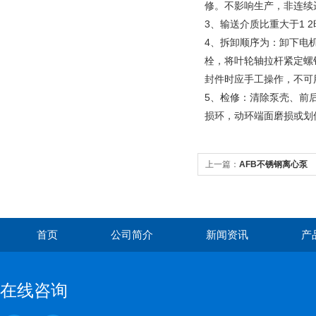
修。不影响生产，非连续
3、输送介质比重大于1
4、拆卸顺序为：卸下电
栓，将叶轮轴拉杆紧定螺
封件时应手工操作，不可
5、检修：清除泵壳、前
损环，动环端面磨损或划
上一篇：
AFB不锈钢离心泵
首页
公司简介
新闻资讯
产
在线咨询