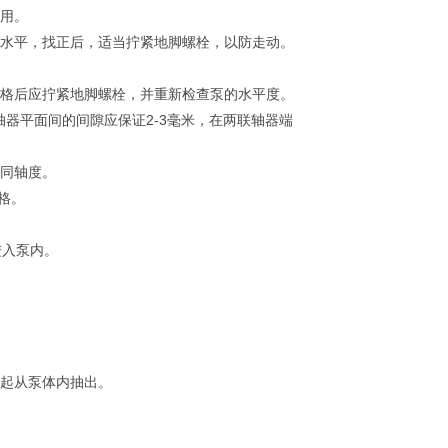
正用。
至水平，找正后，适当拧紧地脚螺栓，以防走动。
合格后应拧紧地脚螺栓，并重新检查泵的水平度。
轴器平面间的间隙应保证2-3毫米，在两联轴器端
的同轴度。
合格。
进入泵内。
一起从泵体内抽出。