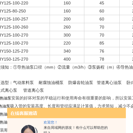
RY
125-100-220
160
45
RY
125-80-250
160
60
RY
125-100-257
200
60
RY
125-100-260
260
70
RY
125-100-270
300
70
RY
125-100-270
220
85
RY
150-125-270
340
76
RY
150-125-270
400
78
型须知：①导热油泵口径（mm）②流量（m3/h）③泵扬程（m）④导热
。
泵选型：气动浆料泵 耐腐蚀油桶泵 防爆齿轮油泵 管道离心油泵 
吸式离心泵 管道离心泵
安装的好坏对泵的平稳运行和使用寿命有很重要的影响，所以安装
热油泵
吸入管的安装高度、长度和管径应满足计算值，力求简短，减少不
热油泵
吸入和吐出管路应有管架，泵不允许承受管路的负荷。
热油泵
安装地点应足够宽杨，以方便检修工作和良好散热。
热油泵
欢迎您！
来自局域网的朋友！有什么可以帮助您的
安装顺序：