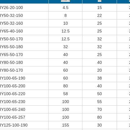
RY
26-20-100
4.5
15
RY
50-32-150
8
22
RY
50-32-160
10
25
RY
65-40-160
12.5
25
RY
50-50-170
12.5
32
RY
65-50-180
32
32
RY
65-50-170
40
25
RY
80-50-180
40
40
RY
80-50-170
60
20
RY
100-65-190
60
38
RY
100-65-200
80
40
RY
100-65-220
58
50
RY
100-65-230
100
55
RY
100-65-240
100
70
RY
100-65-257
100
80
RY
125-100-190
155
30