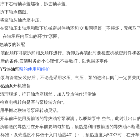
） 拧下右端轴承盖螺栓，拆去轴承盖。
 拆下轴承档图。
 将泵轴从轴承座中压。
 在泵轴压出轴承和取下机械密封件动环和"0"形困弹簣（不损坏，无须取
） 在轴承座内压出静环'力"形圈。
的装配
热油泵
的装配顺序可按拆卸相反顺序进行。拆卸后再装配时要检查机械密封件和
换新的备件,安装时务必小心谨慎,不要敲打，以免损坏零件
泵的使用和维护
RY导热油泵
先泵与管道安装好后，不论是采用水压、气压，泵的进出口阀门一定要关
开机准备
导热油泵
） 清理现场，拧开轴承座螺丝，加入导热油作润滑油
 检查电机转向是否与泵旋转方向*。
） 用手搬动联轴器泵应转动灵活。
） 开车前应使用所输送的导热油将泵灌满，以驱除泵中.空气，此时吐出口
） 所输送的导热油在开车前要均匀加热，预热是利用被输送的导热油不断
标准：泵壳温度不得低于入口油温40'（：，预热速度为50X7时，在开车预