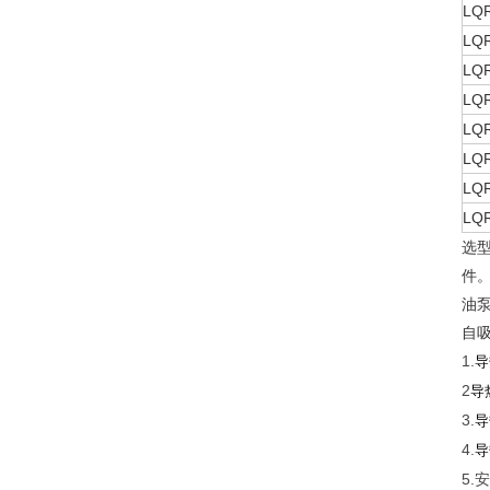
LQ
LQ
LQ
LQ
LQ
LQ
LQ
LQ
选
件
油
自
1.
导
2
导
3.
导
4.
导
5.