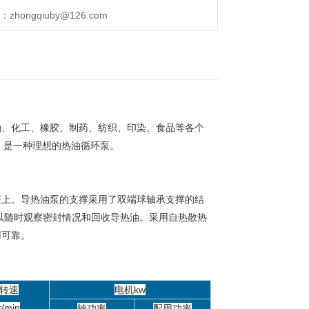
ongqiuby@126.com
油、化工、橡胶、制药、纺织、印染、食品等各个
℃，是一种理想的热油循环泵。
座上。
导热油泵的支撑采用了双端球轴承支撑的结
以随时观察密封情况和回收导热油。
采用自热散热
用可靠。
转速
电机kw
r/min
轴功率
配用功率