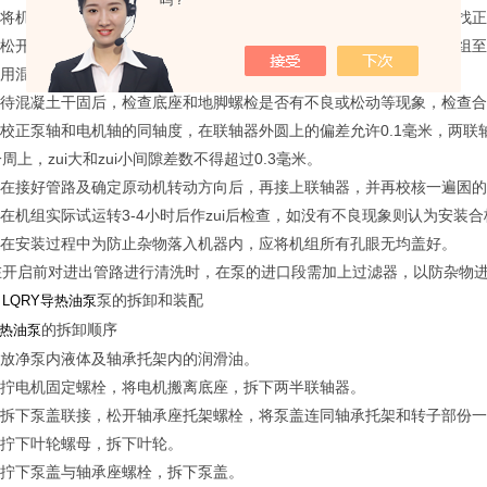
吗？
） 将机组放在埋有地脚螺栓的基础上，在底座与基础之间放成对垫，作找
） 松开联轴器，用水平仪分别放在泵轴和底座上，通过调整楔块垫使机组
） 用混凝土灌注底座和地脚螺栓孔。
） 待混凝土干固后，检查底座和地脚螺检是否有不良或松动等现象，检查
 校正泵轴和电机轴的同轴度，在联轴器外圆上的偏差允许0.1毫米，两联
周上，zui大和zui小间隙差数不得超过0.3毫米。
） 在接好管路及确定原动机转动方向后，再接上联轴器，并再校核一遍囷
 在机组实际试运转3-4小时后作zui后检查，如没有不良现象则认为安装
） 在安装过程中为防止杂物落入机器内，应将机组所有孔眼无均盖好。
在开启前对进出管路进行清洗时，在泵的进口段需加上过滤器，以防杂物
、
泵的拆卸和装配
LQRY导热油泵
的拆卸顺序
热油泵
） 放净泵内液体及轴承托架内的润滑油。
） 拧电机固定螺栓，将电机搬离底座，拆下两半联轴器。
） 拆下泵盖联接，松开轴承座托架螺栓，将泵盖连同轴承托架和转子部份
 拧下叶轮螺母，拆下叶轮。
） 拧下泵盖与轴承座螺栓，拆下泵盖。