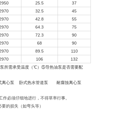
2950
25.5
37
2970
32.5
45
2970
42.8
55
2970
64.3
75
2970
72.3
90
2970
68
90
2970
89.5
110
2970
106
132
油泵所需承受温度（℃）⑤导热油泵是否需要配
卧式离心泵 卧式热水管道泵 耐腐蚀离心泵
工作必须仔细地进行，不得草率行事。
必要的损失（如弯头等）