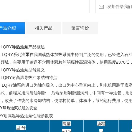
发邮件给我们：zh
产品介绍
相关产品
留言询价
、
LQRY
导热油泵
产品概述
QRY系列
油泵
在我国载热体加热系统中得到广泛的使用，已经进入石
业领域，主要用于输送不含固体颗粒的弱腐性高温液体，使用温度≤370
、
LQRY导热油泵型号意义
、
LQRY耐高温导热油泵结构特点
QRY油泵的进口为轴向吸入，出口为中心垂直向上，和电机同装于底
形式，前端采用润滑油润滑， 后端采用润滑脂润滑，中间有一导油管，用
构，改变了传统的水冷却结构，使结构简单，体积小，节约运行费用，使
RY导热油泵
机组的安全
RY耐高温导热油泵性能参数表
流量
扬程
型 号
m
/h
m
3