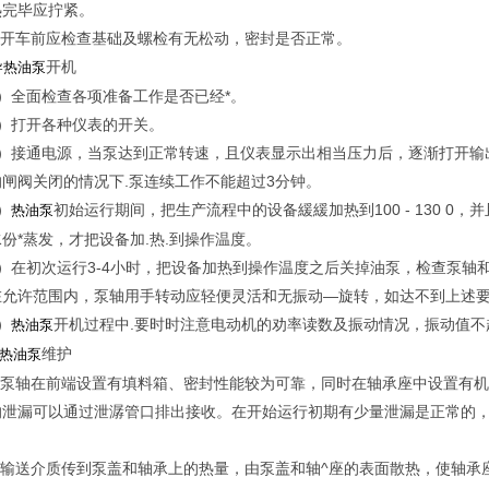
热完毕应拧紧。
） 开车前应检查基础及螺检有无松动，密封是否正常。
开机
导热油泵
1）全面检查各项准备工作是否已经*。
2）打开各种仪表的开关。
3）接通电源，当泵达到正常转速，且仪表显示出相当压力后，逐渐打开输
的闸阀关闭的情况下.泵连续工作不能超过3分钟。
）
初始运行期间，把生产流程中的设备緩緩加热到100 - 130 
热油泵
份*蒸发，才把设备加.热.到操作温度。
5）在初次运行3-4小时，把设备加热到操作温度之后关掉油泵，检查泵轴
在允许范围内，泵轴用手转动应轻便灵活和无振动—旋转，如达不到上述要
）
开机过程中.要时时注意电动机的劝率读数及振动情况，振动值不超
热油泵
维护
热油泵
） 泵轴在前端设置有填料箱、密封性能较为可靠，同时在轴承座中设置有
的泄漏可以通过泄潺管口排出接收。在开始运行初期有少量泄漏是正常的
。
） 输送介质传到泵盖和轴承上的热量，由泵盖和轴^座的表面散热，使轴