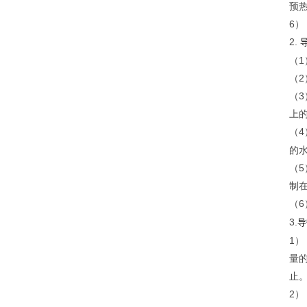
预
6
2.
（
（
（
上
（4
的水
（
制
（6
3.
导
1
量
止
2