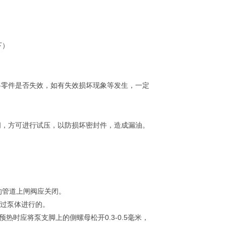
下）
各零件是否失效，如有失效损坏现象等发生，一定
闭，方可进行试压，以防损坏密封件，造成漏油。
的管道上闸阀应关闭。
通过泵体进行的。
热时应将泵支脚上的側螺母松开0.3-0.5毫米，