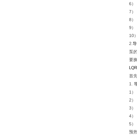
6
7）
8）
9）
10
2.
导
泵
要
LQ
首
1.
1
2）
3
4
5
预热