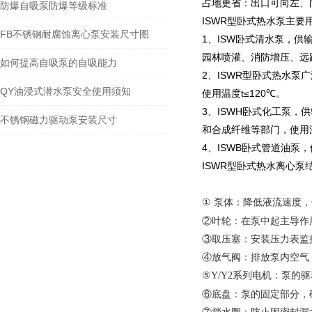
占地更省：出口可向左、
防爆自吸泵防爆等级标准
ISWR型卧式热水泵
主要
FB不锈钢耐腐蚀离心泵安装尺寸图
1、ISW卧式清水泵，
园林喷灌、消防增压、远
如何提高自吸泵的自吸能力
2、ISWR型卧式热水泵
广
QY油浸式潜水泵安全使用须知
使用温度t≤120℃。
3、ISWH卧式化工泵
不锈钢磁力驱动泵安装尺寸
和合成纤维等部门，使用温度
4、ISWB卧式管道油泵
ISWR型卧式热水离心泵
泵体：降低液流速度，
①
②叶轮：在泵中起主导作
③取压塞：安装压力表监
④放气阀：排放泵内空气
⑤
系列电机：泵的驱
Y/Y2
⑥底盘：泵的固定部分，