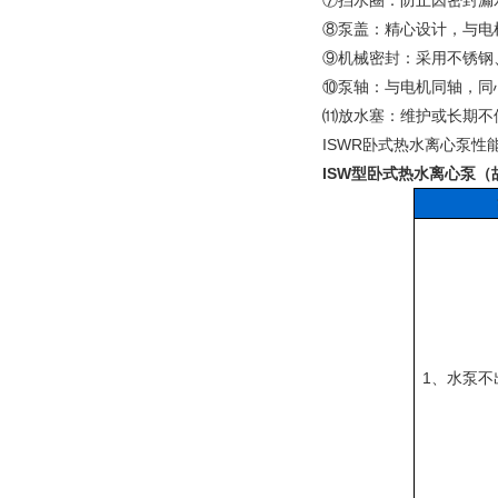
⑦挡水圈：防止因密封漏
⑧泵盖：精心设计，与电
⑨机械密封：采用不锈钢
⑩泵轴：与电机同轴，同
⑾放水塞：维护或长期不
ISWR卧式热水离心泵性
ISW型卧式热水
离心泵（
1
、水泵不