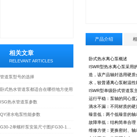
产品介绍
相关文章
卧式热水离心泵概述
RELEVANT ARTICLES
ISWR型热水离心泵采用
造，该产品轴封选用硬质
管道泵型号的选择
水，较普通离心泵耐温性
卧式热水管道泵都适合在哪些地方使用
ISWR型单级卧式管道泵
运行平稳：泵轴的同心度
ISG热水管道泵参数
滴水不漏：不同材质的硬
QY潜水电泵性能参数
噪音低：两个低噪音的轴
故障率低：结构简单合理
G30-2单螺杆泵安装尺寸图|FG30-1不锈钢螺杆泵价格
维修方便：更换密封、轴