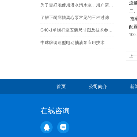
流
为了更好地使用潜水污水泵，用户需掌握这些知识
二
了解下耐腐蚀离心泵常见的三种过滤形式
拖
配
G40-1单螺杆泵安装尺寸图及技术参数、FG40-1螺杆泵价格
10
中球牌调速型电动抽油泵应用技术
上一
首页
公司简介
新
在线咨询