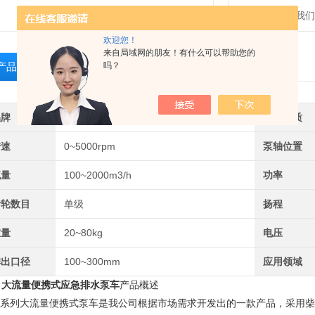
发邮件给我们：zh
欢迎您！
来自局域网的朋友！有什么可以帮助您的
吗？
产品介绍
相关产品
留言询价
品牌
ZQ/侦权衡器
输送介质
转速
0~5000rpm
泵轴位置
流量
100~2000m3/h
功率
叶轮数目
单级
扬程
重量
20~80kg
电压
排出口径
100~300mm
应用领域
、
大流量便携式应急排水泵车
产品概述
系列大流量便携式泵车是我公司根据市场需求开发出的一款产品，采用柴