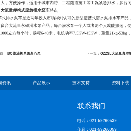
量大，方便操作，适用于城市内涝、工程隧道施工等工况紧急排水，多台
、
大流量便携式应急排水泵车
特点
车式排水泵车是近两年投入市场得到认可的新型便携式潜水泵排水车产品
置多台大流量永磁潜水泵产品，每台潜水泵一个人或者两个人就能搬运，
0-1000立方每小时，扬程6-40米，电机功率7.5KW-45KW，重量21kg-
篇：
ISC柴油机单级离心泵
下一篇：
QZZSL大流量真
闻资讯
产品展示
技术支持
资料下载
联系我们
电话：021-59260539
传真：021-59260059