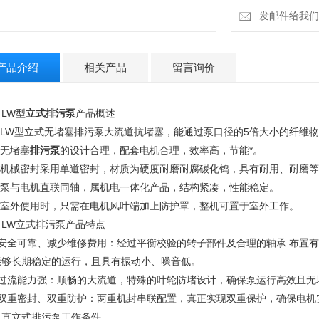
发邮件给我们：zh
产品介绍
相关产品
留言询价
、
LW型
立式排污泵
产品概述
 LW型立式
无堵塞排污泵
大流道抗堵塞，能通过泵口径的5倍大小的纤维物
 无堵塞
排污泵
的设计合理，配套电机合理，效率高，节能*。
. 机械密封采用单道密封，材质为硬度耐磨耐腐碳化钨，具有耐用、耐磨等
. 泵与电机直联同轴，属机电一体化产品，结构紧凑，性能稳定。
. 室外使用时，只需在电机风叶端加上防护罩，整机可置于室外工作。
、
LW立式
排污泵
产品特点
安全可靠、减少维修费用：经过平衡校验的转子部件及合理的轴承 布置
能够长期稳定的运行，且具有振动小、噪音低。
过流能力强：顺畅的大流道，特殊的叶轮防堵设计，确保泵运行高效且无
双重密封、双重防护：两重机封串联配置，真正实现双重保护，确保电机
、
直立式排污泵
工作条件