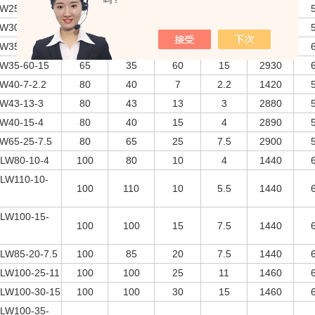
吗？
W25-30-4
65
25
30
4
2890
W30-40-7.5
65
30
40
7.5
2900
W35-50-11
65
35
50
11
2930
W35-60-15
65
35
60
15
2930
W40-7-2.2
80
40
7
2.2
1420
W43-13-3
80
43
13
3
2880
W40-15-4
80
40
15
4
2890
W65-25-7.5
80
65
25
7.5
2900
LW80-10-4
100
80
10
4
1440
LW110-10-
100
110
10
5.5
1440
LW100-15-
100
100
15
7.5
1440
LW85-20-7.5
100
85
20
7.5
1440
LW100-25-11
100
100
25
11
1460
LW100-30-15
100
100
30
15
1460
LW100-35-