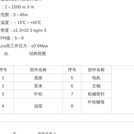
：2～1500 m 3 /h
范围：3～45m
温度：－15℃～+60℃
度：≤1.3×10 3 kg/m 3
PH值：5～9
zui高工作压力：≤0.6Mpa
结构简图
四、
序号
部件名称
序号
部件名称
1
底座
5
电机
2
泵体
6
主轴
3
叶轮
7
机械密封
叶轮螺母
4
油室
8