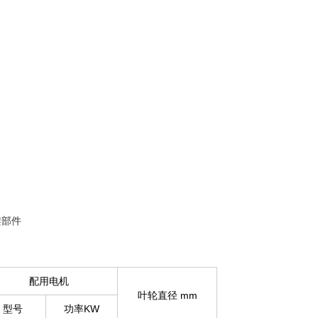
悬架部件
配用电机
叶轮直径 mm
型号
功率KW