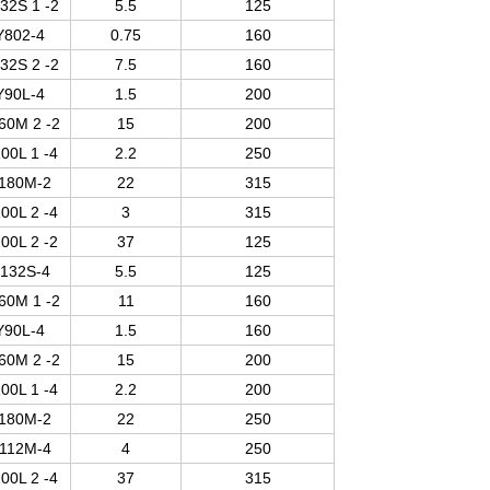
32S 1 -2
5.5
125
Y802-4
0.75
160
32S 2 -2
7.5
160
Y90L-4
1.5
200
60M 2 -2
15
200
00L 1 -4
2.2
250
180M-2
22
315
00L 2 -4
3
315
00L 2 -2
37
125
132S-4
5.5
125
60M 1 -2
11
160
Y90L-4
1.5
160
60M 2 -2
15
200
00L 1 -4
2.2
200
180M-2
22
250
112M-4
4
250
00L 2 -4
37
315