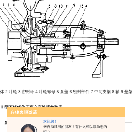
泵体 2 叶轮 3 密封环 4 叶轮螺母 5 泵盖 6 密封部件 7 中间支架 8 轴 9 
、
IH型不锈钢化工离心泵
性能参数表
型 号
进口←
出口→
流量
扬程
欢迎您！
泵进口-出口-叶轮
mm
mm
m 3 /h
m
来自局域网的朋友！有什么可以帮助您的
mmmmmm