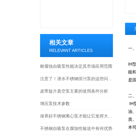
相关文章
一
RELEVANT ARTICLES
I
耐腐蚀自吸泵性能决定其市场应用范围
能和
注意了！潜水不锈钢排污泵的这些问题关注下
是
皮带旋片真空泵主要的使用条件分析
二
增压泵技术参数
IH
油
保养好不锈钢离心泵才能让它发挥大作用
质
本
不锈钢自吸泵在腐蚀性输送中有何优势