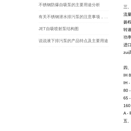
不锈钢防爆自吸泵的主要用途分析
三
流量
有关不锈钢潜水排污泵的注意事项，你了解多少
扬程
JET自吸喷射泵结构图
转速
功率
说说液下排污泵的产品特点及主要用途
进口
zu
四
IH 
IH
80
65
16
A 
五