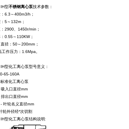
、
IH型
不锈钢离心泵
技术参数：
：6.3～400m3/h；
：5～132m；
：2900、1450r/min；
：0.55～110KW；
直径：50～200mm；
i高工作压力：1.6Mpa。
、
IH型化工离心泵
型号意义：
80-65-160A
 - 标准化工离心泵
 - 吸入口直径mm
 - 排出口直径mm
0 - 叶轮名义直径mm
- 叶轮外径经*次切割
、
IH型化工离心泵
结构说明: