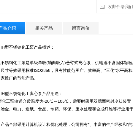
发邮件给我们：zh
产品介绍
相关产品
留言询价
、
IH型不锈钢化工泵
产品概述：
H型不锈钢化工泵是单级单吸(轴向吸入)悬臂式离心泵，供输送不含固体颗
尺寸等效采用标准ISO2858，具有性能范围广、效率高、“三化”水平高
国家推广的节能产品。
、
IH型不锈钢化工离心泵
产品用途：
型化工泵输送介质温度为-20℃～105℃，需要时采用双端面密封冷却装
、冶金、电力、造纸、食品、制药、环保、废水处理和合成纤维等行业用
。
司产品全部采用计算机设计和优化处理，公司拥有*、丰富的生产经验和*