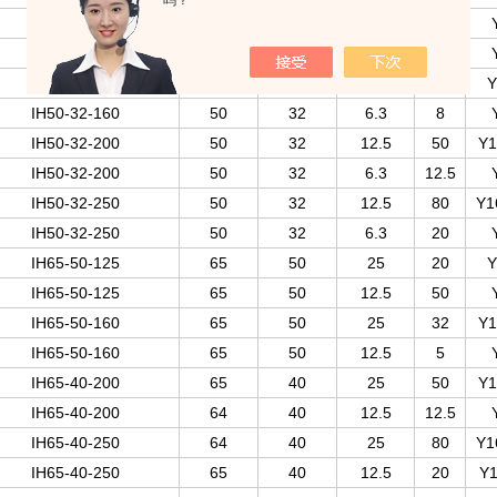
吗？
IH50-32-125
50
32
12.5
20
IH50-32-125
50
32
6.3
5
IH50-32-160
50
32
12.5
32
Y
IH50-32-160
50
32
6.3
8
IH50-32-200
50
32
12.5
50
Y1
IH50-32-200
50
32
6.3
12.5
IH50-32-250
50
32
12.5
80
Y1
IH50-32-250
50
32
6.3
20
IH65-50-125
65
50
25
20
Y
IH65-50-125
65
50
12.5
50
IH65-50-160
65
50
25
32
Y1
IH65-50-160
65
50
12.5
5
IH65-40-200
65
40
25
50
Y1
IH65-40-200
64
40
12.5
12.5
IH65-40-250
64
40
25
80
Y1
IH65-40-250
65
40
12.5
20
Y1