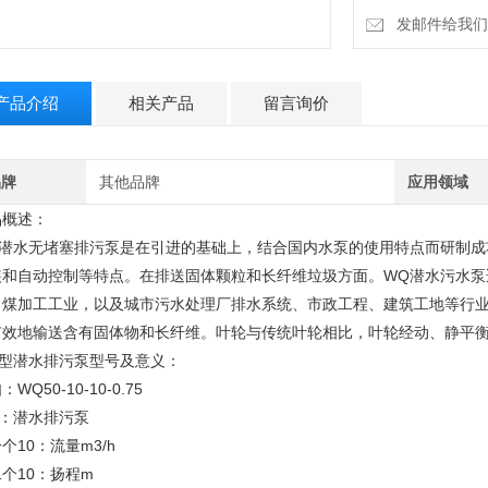
发邮件给我们：zh
产品介绍
相关产品
留言询价
品牌
其他品牌
应用领域
品概述：
Q潜水无堵塞排污泵是在引进的基础上，结合国内水泵的使用特点而研制成
装和自动控制等特点。在排送固体颗粒和长纤维垃圾方面。WQ潜水污水泵
、煤加工工业，以及城市污水处理厂排水系统、市政工程、建筑工地等行
有效地输送含有固体物和长纤维。叶轮与传统叶轮相比，叶轮经动、静平
Q型潜水排污泵型号及意义：
：WQ50-10-10-0.75
Q：潜水排污泵
个10：流量m3/h
个10：扬程m