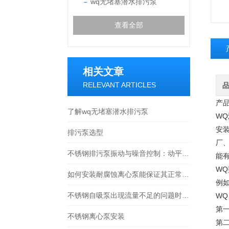
wq无堵塞潜水排污泵
查看全部
相关文章
RELEVANT ARTICLES
产
了解wq无堵塞潜水排污泵
W
安
排污泵选型
厂
不锈钢排污泵振动与噪音控制：动平衡与减振安装技术
能
W
如何安装耐腐蚀离心泵能保证其正常运行？
例如
不锈钢自吸泵出现流量不足的问题时如何处理
W
第一
不锈钢离心泵安装
第二