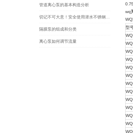
0.
管道离心泵的基本构造分析
wq
切记不可大意！安全使用潜水不锈钢排污泵
W
型
隔膜泵的组成和分类
WQ2
离心泵如何调节流量
WQ3
WQ4
WQ4
WQ5
WQ5
WQ5
WQ5
WQ5
WQ5
WQ5
WQ6
WQ6